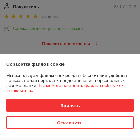
Покупатель
25.07.2026
Отлично
Сделка подтверждена через корзину
Показать все отзывы
Обработка файлов cookie
О нас
Мы используем файлы cookies для обеспечения удобства
Контакты
пользователей портала и предоставления персональных
рекомендаций.
Вы можете настроить файлы cookies или
отключить их.
Доставка и оплата
Принять
График работы
Отклонить
Полная версия сайта
Политика обработки cookies