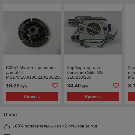
B0351 Муфта сцепления
Карбюратор для
Зве
для Stihl
бензопил Stihl MS
min
MS170/180/190/210/230/250
210/230/250
MS1
16,20
34,40
8,
руб.
руб.
Купить
Купить
О нас
100% положительных из 42 отзывов за год