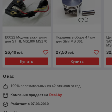
B0022 Модуль зажигания
Поршень в сборе 47 мм
Цеп
для STIHL МS180/ MS170
для Stihl MS 361
3/8
MS
26,40
27,50
32
руб.
руб.
Купить
Купить
О нас
100% положительных из 42 отзывов за год
Компания продает на
Deal.by
Работает с 07.03.2010