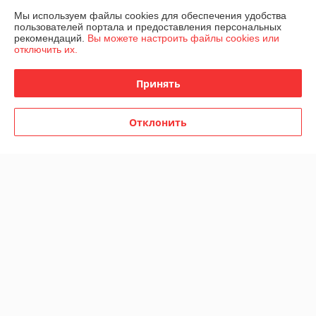
Мы используем файлы cookies для обеспечения удобства
О нас
пользователей портала и предоставления персональных
рекомендаций.
Вы можете настроить файлы cookies или
отключить их.
Контакты
Принять
Доставка и оплата
График работы
Отклонить
Полная версия сайта
Политика обработки cookies
Сайт создан на платформе Deal.by
Информация для покупателя
Индивидуальный предприниматель:
ИП Скачков Владимир
Александрович
г. Могилёв, пр-т Димитрова, 76-257 (юридический адрес)