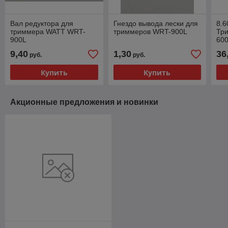
Вал редуктора для
Гнездо вывода лески для
8.6
триммера WATT WRT-
триммеров WRT-900L
Тр
900L
60
9,40
1,30
36
руб.
руб.
Купить
Купить
Акционные предложения и новинки