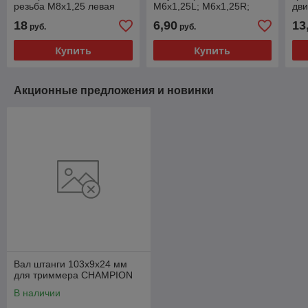
резьба M8x1,25 левая
М6х1,25L; М6х1,25R;
дви
М8х1,25L)
18
6,90
13
руб.
руб.
Купить
Купить
Акционные предложения и новинки
Вал штанги 103x9x24 мм
для триммера CHAMPION
В наличии