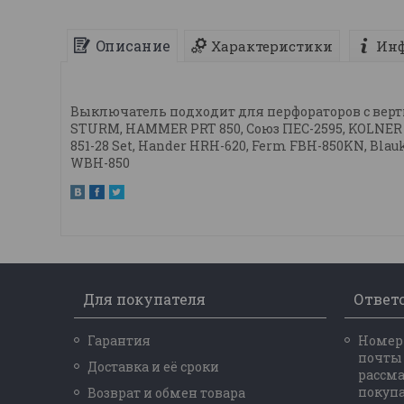
Описание
Характеристики
Инф
Выключатель подходит для перфораторов с верт
STURM, HAMMER PRT 850, Союз ПЕС-2595, KOLNER K
851-28 Set, Hander HRH-620, Ferm FBH-850KN, Blau
WBH-850
Для покупателя
Ответ
Гарантия
Номер 
почты
Доставка и её сроки
рассм
покупа
Возврат и обмен товара