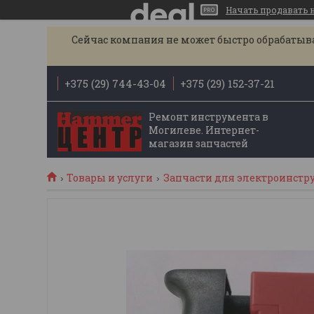
Начать продавать на
Сейчас компания не может быстро обрабатыват
+375 (29) 744-43-04
+375 (29) 152-37-21
Ремонт инструмента в
Могилеве. Интернет-
магазин запчастей
Товары и услуги
Запчасти для электроинстр