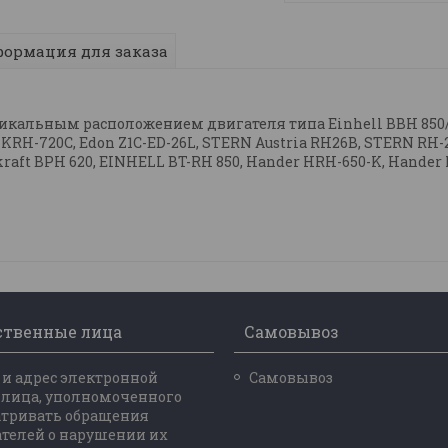
ормация для заказа
икальным расположением двигателя типа Einhell BBH 850/1
RH-720C, Edon Z1C-ED-26L, STERN Austria RH26B, STERN RH-2
kraft BPH 620, EINHELL BT-RH 850, Hander HRH-650-K, Hander
ственные лица
Самовывоз
и адрес электронной
Самовывоз
 лица, уполномоченного
атривать обращения
телей о нарушении их