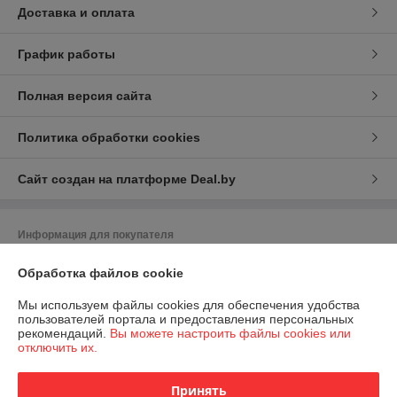
Доставка и оплата
График работы
Полная версия сайта
Политика обработки cookies
Сайт создан на платформе Deal.by
Информация для покупателя
Индивидуальный предприниматель:
ИП Скачков Владимир
Обработка файлов cookie
Александрович
г. Могилёв, пр-т Димитрова, 76-257 (юридический адрес)
Мы используем файлы cookies для обеспечения удобства
Регистрационный номер ЕГР: 700342984
пользователей портала и предоставления персональных
рекомендаций.
Вы можете настроить файлы cookies или
УНП: 700342984
отключить их.
Регистрационный орган: Могилевский областной исполнительный
комитет
Принять