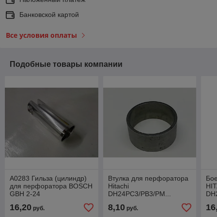
Банковской картой
Все условия оплаты
Подобные товары компании
A0283 Гильза (цилиндр)
Втулка для перфоратора
Бо
для перфоратора BOSCH
Hitachi
HI
GBH 2-24
DH24PC3/PB3/PM...
DH
16,20
8,10
16
руб.
руб.