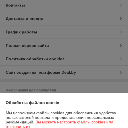
Контакты
Доставка и оплата
График работы
Полная версия сайта
Политика обработки cookies
Сайт создан на платформе Deal.by
Информация для покупателя
Индивидуальный предприниматель:
ИП Скачков Владимир
Обработка файлов cookie
Александрович
г. Могилёв, пр-т Димитрова, 76-257 (юридический адрес)
Мы используем файлы cookies для обеспечения удобства
Регистрационный номер ЕГР: 700342984
пользователей портала и предоставления персональных
рекомендаций.
Вы можете настроить файлы cookies или
УНП: 700342984
отключить их.