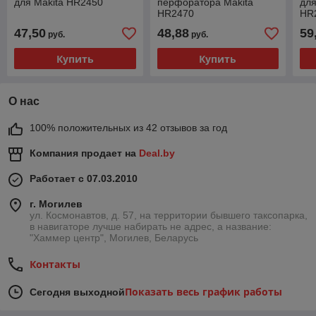
для Makita HR2450
перфоратора Makita
для
HR2470
HR
47,50
48,88
59
руб.
руб.
Купить
Купить
О нас
100% положительных из 42 отзывов за год
Компания продает на
Deal.by
Работает с 07.03.2010
г. Могилев
ул. Космонавтов, д. 57, на территории бывшего таксопарка,
в навигаторе лучше набирать не адрес, а название:
"Хаммер центр", Могилев, Беларусь
Контакты
Показать весь график работы
Сегодня выходной