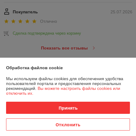
Покупатель
25.07.2026
Отлично
Сделка подтверждена через корзину
Показать все отзывы
Обработка файлов cookie
О нас
Мы используем файлы cookies для обеспечения удобства
Контакты
пользователей портала и предоставления персональных
рекомендаций.
Вы можете настроить файлы cookies или
отключить их.
Доставка и оплата
Принять
График работы
Отклонить
Полная версия сайта