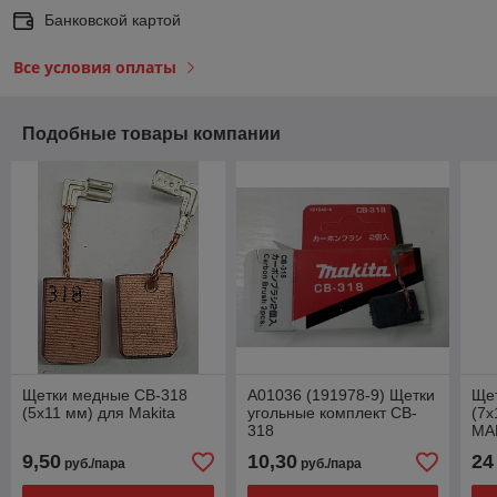
Банковской картой
Все условия оплаты
Подобные товары компании
Щетки медные CB-318
A01036 (191978-9) Щетки
Щет
(5x11 мм) для Makita
угольные комплект CB-
(7
318
MAK
2)
9,50
10,30
24
руб./пара
руб./пара