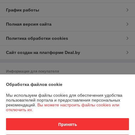
График работы
Полная версия сайта
Политика обработки cookies
Сайт создан на платформе Deal.by
Информация для покупателя
Индивидуальный предприниматель:
ИП Скачков Владимир
Обработка файлов cookie
Александрович
г. Могилёв, пр-т Димитрова, 76-257 (юридический адрес)
Мы используем файлы cookies для обеспечения удобства
Регистрационный номер ЕГР: 700342984
пользователей портала и предоставления персональных
рекомендаций.
Вы можете настроить файлы cookies или
УНП: 700342984
отключить их.
Регистрационный орган: Могилевский областной исполнительный
комитет
Принять
Дата регистрации компании: 16.05.2001