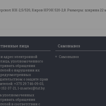
скол НН-2,5/520, Киров НРЭН 520-2,8. Размеры: ширина 22
ственные лица
Самовывоз
и адрес электронной
Самовывоз
 лица, уполномоченного
атривать обращения
телей о нарушении их
 предусмотренных
дательством о защите прав
ителей: +375 29 746-09-03,
 152-37-21, 1-master@tut.by.
а уполномоченных
атривать обращения
телей в соответствии с