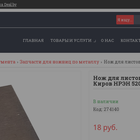
 Deal.by
ГЛАВНАЯ
ТОВАРЫ И УСЛУГИ
О НАС
КОНТАК
умента
Запчасти для ножниц по металлу
Нож для листов
Нож для листо
Киров НРЭН 520
В наличии
Код:
274140
18
руб.