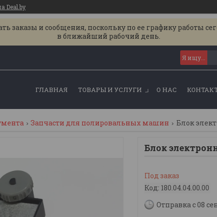
 Deal.by
ь заказы и сообщения, поскольку по ее графику работы се
в ближайший рабочий день.
ГЛАВНАЯ
ТОВАРЫ И УСЛУГИ
О НАС
КОНТАК
умента
Запчасти для полировальных машин
Блок элект
Блок электрон
Под заказ
Код:
180.04.04.00.00
Отправка с 08 се