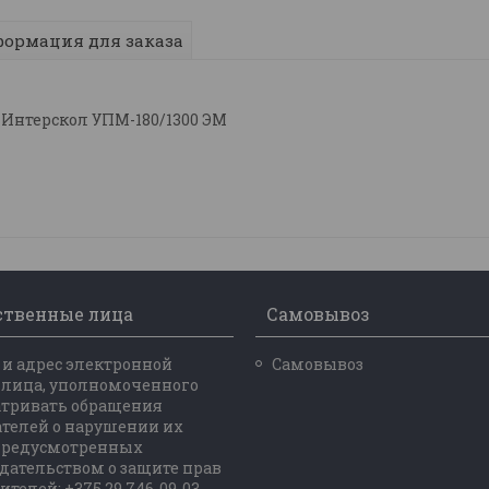
ормация для заказа
Интерскол УПМ-180/1300 ЭМ
ственные лица
Самовывоз
и адрес электронной
Самовывоз
 лица, уполномоченного
атривать обращения
телей о нарушении их
 предусмотренных
дательством о защите прав
ителей: +375 29 746-09-03,