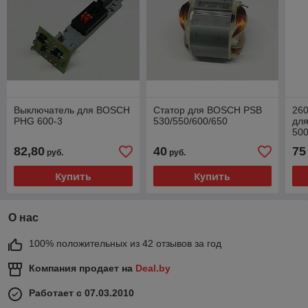
Выключатель для BOSCH
Статор для BOSCH PSB
26
PHG 600-3
530/550/600/650
для
500
82,80
40
75
руб.
руб.
Купить
Купить
О нас
100% положительных из 42 отзывов за год
Компания продает на
Deal.by
Работает с 07.03.2010