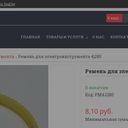
 Deal.by
ГЛАВНАЯ
ТОВАРЫ И УСЛУГИ
О НАС
КОНТАК
умента
Ремень для электроинструмента 4j280
Ремень для эл
В наличии
Код:
PM4J280
8,10
руб.
Минимальная сумма 