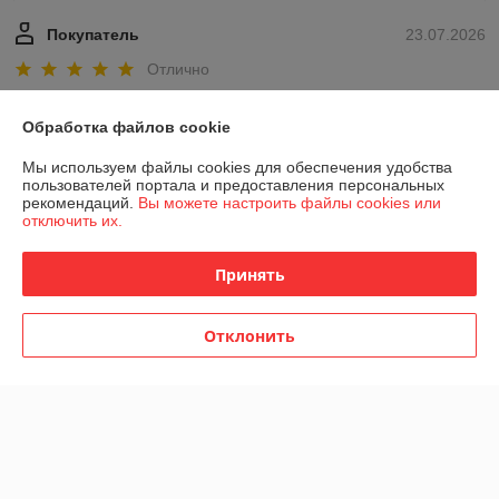
Покупатель
23.07.2026
Отлично
Благодарю. Заказ пришел как раз во время!
Обработка файлов cookie
Показать все отзывы
Мы используем файлы cookies для обеспечения удобства
пользователей портала и предоставления персональных
рекомендаций.
Вы можете настроить файлы cookies или
отключить их.
О нас
Принять
Контакты
Отклонить
Доставка и оплата
График работы
Полная версия сайта
Политика обработки cookies