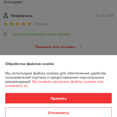
Благодарю!
Покупатель
25.07.2026
Отлично
Сделка подтверждена через корзину
Показать все отзывы
Обработка файлов cookie
О нас
Мы используем файлы cookies для обеспечения удобства
Контакты
пользователей портала и предоставления персональных
рекомендаций.
Вы можете настроить файлы cookies или
отключить их.
Доставка и оплата
Принять
График работы
Отклонить
Полная версия сайта