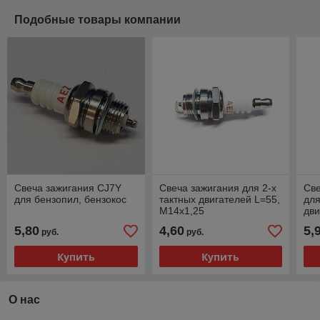
Подобные товары компании
Свеча зажигания CJ7Y
Свеча зажигания для 2-х
Св
для бензопил, бензокос
тактных двигателей L=55,
для
M14х1,25
дви
М10
5,80
4,60
5,
руб.
руб.
мм,
Купить
Купить
О нас