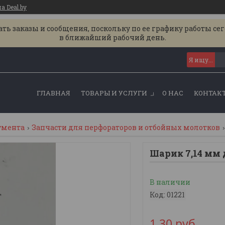
 Deal.by
ь заказы и сообщения, поскольку по ее графику работы се
в ближайший рабочий день.
ГЛАВНАЯ
ТОВАРЫ И УСЛУГИ
О НАС
КОНТАК
умента
Запчасти для перфораторов и отбойных молотков
Шарик 7,14 мм
В наличии
Код:
01221
1,30
руб.