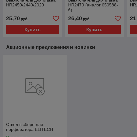
Выключатель для Makita
Выключатель для Makita
Вык
HR2450/2440/2020
HR2470 (аналог 650588-
HR
6)
25,70
26,40
21
руб.
руб.
Купить
Купить
Акционные предложения и новинки
Ствол в сборе для
перфоратора ELITECH