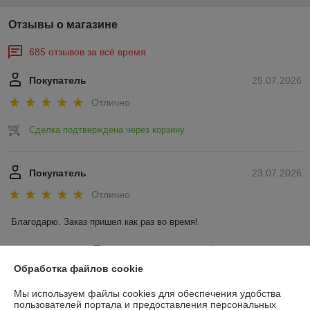
Отзывы о магазине
685 отзывов за всё время
Покупатель
25.07.2026
Отлично
Сделка подтверждена через корзину
Покупатель
23.07.2026
Отлично
Благодарю. Заказ пришел как раз во время!
Показать все отзывы
Обработка файлов cookie
Мы используем файлы cookies для обеспечения удобства
О нас
пользователей портала и предоставления персональных