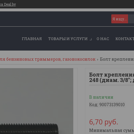
 Deal.by
ГЛАВНАЯ
ТОВАРЫ И УСЛУГИ
О НАС
КОНТАК
для бензиновых триммеров, газонокосилок
Болт креплени
248 (диам. 3/8";
В наличии
Код:
90073139010
6,70
руб.
Минимальная сумма 