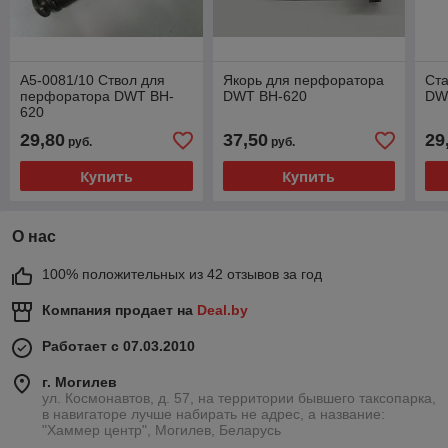
A5-0081/10 Ствол для
Якорь для перфоратора
Ст
перфоратора DWT BH-
DWT BH-620
DW
620
29,80
37,50
29
руб.
руб.
Купить
Купить
О нас
100% положительных из 42 отзывов за год
Компания продает на
Deal.by
Работает с 07.03.2010
г. Могилев
ул. Космонавтов, д. 57, на территории бывшего таксопарка,
в навигаторе лучше набирать не адрес, а название:
"Хаммер центр", Могилев, Беларусь