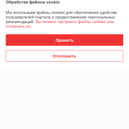
Обработка файлов cookie
Мы используем файлы cookies для обеспечения удобства
О нас
пользователей портала и предоставления персональных
рекомендаций.
Вы можете настроить файлы cookies или
отключить их.
Контакты
Принять
Доставка и оплата
График работы
Отклонить
Полная версия сайта
Политика обработки cookies
Сайт создан на платформе Deal.by
Информация для покупателя
Индивидуальный предприниматель:
ИП Скачков Владимир
Александрович