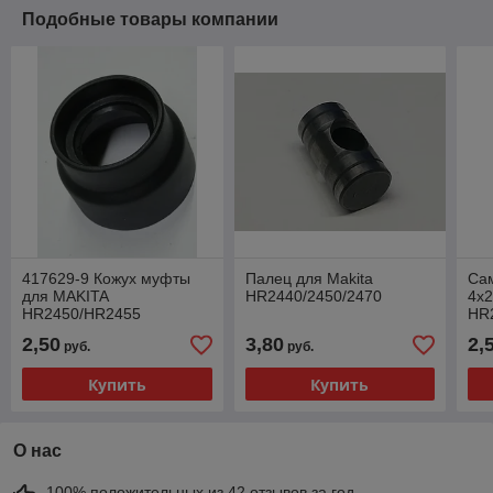
Подобные товары компании
417629-9 Кожух муфты
Палец для Makita
Са
для MAKITA
HR2440/2450/2470
4x2
HR2450/HR2455
HR
2,50
3,80
2,
руб.
руб.
Купить
Купить
О нас
100% положительных из 42 отзывов за год