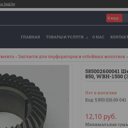
 Deal.by
ГЛАВНАЯ
ТОВАРЫ И УСЛУГИ
О НАС
КОНТАК
умента
Запчасти для перфораторов и отбойных молотков
585002600041 
850, WBH-1500 (
Нет в наличии
Код:
5.850.026.00-041
12,10
руб.
Минимальная сумма 