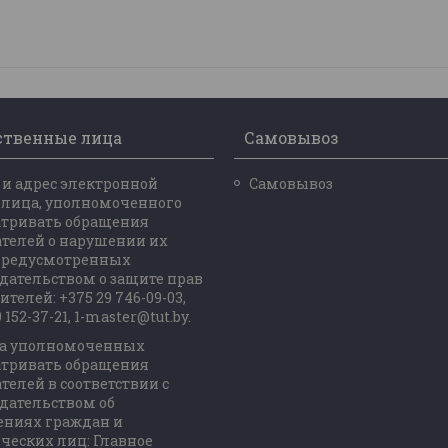
ственные лица
Самовывоз
и адрес электронной
Самовывоз
 лица, уполномоченного
атривать обращения
телей о нарушении их
 предусмотренных
дательством о защите прав
ителей: +375 29 746-09-03,
 152-37-21, 1-master@tut.by.
а уполномоченных
атривать обращения
телей в соответствии с
дательством об
ениях граждан и
еских лиц: Главное