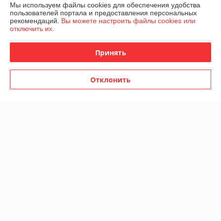
Мы используем файлы cookies для обеспечения удобства
Отзывы о магазине
пользователей портала и предоставления персональных
рекомендаций.
Вы можете настроить файлы cookies или
685 отзывов за всё время
отключить их.
Покупатель
25.07.2026
Принять
Отлично
Отклонить
Сделка подтверждена через корзину
Покупатель
23.07.2026
Отлично
Благодарю. Заказ пришел как раз во время!
Показать все отзывы
О нас