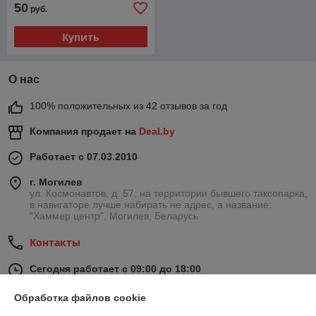
50
руб.
Купить
О нас
100% положительных из 42 отзывов за год
Компания продает на
Deal.by
Работает с 07.03.2010
г. Могилев
ул. Космонавтов, д. 57, на территории бывшего таксопарка,
в навигаторе лучше набирать не адрес, а название:
"Хаммер центр", Могилев, Беларусь
Контакты
Сегодня работает с 09:00 до 18:00
Показать весь график работы
Обработка файлов cookie