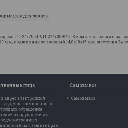
ормация для заказа
ерскол П-24/700ЭР, П-24/700ЭР-2. В комплект входит: вал
мм, подшипник роликовый 14,8х18х15 мм, шестерня 34 зуба
ственные лица
Самовывоз
и адрес электронной
Самовывоз
 лица, уполномоченного
атривать обращения
телей о нарушении их
 предусмотренных
дательством о защите прав