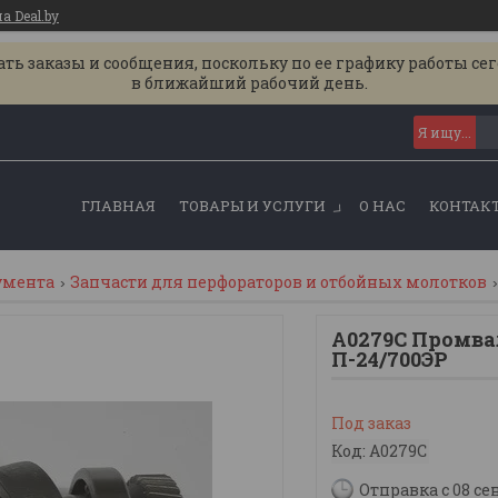
 Deal.by
ь заказы и сообщения, поскольку по ее графику работы се
в ближайший рабочий день.
ГЛАВНАЯ
ТОВАРЫ И УСЛУГИ
О НАС
КОНТАК
умента
Запчасти для перфораторов и отбойных молотков
A0279C Промвал
П-24/700ЭР
Под заказ
Код:
A0279C
Отправка с 08 се