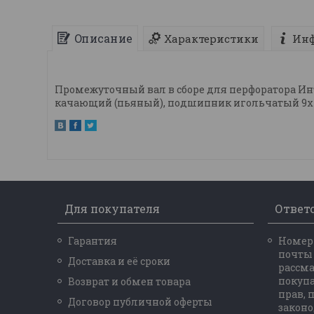
Описание
Характеристики
Инф
Промежуточный вал в сборе для перфоратора Инт
качающий (пьяный), подшипник игольчатый 9х13 
Для покупателя
Ответ
Гарантия
Номер 
почты
Доставка и её сроки
рассм
покупа
Возврат и обмен товара
прав,
Договор публичной оферты
законо