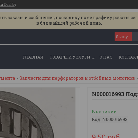
 Deal.by
ь заказы и сообщения, поскольку по ее графику работы се
в ближайший рабочий день.
ГЛАВНАЯ
ТОВАРЫ И УСЛУГИ
О НАС
КОНТАК
умента
Запчасти для перфораторов и отбойных молотков
N000016993 По
В наличии
Код:
N000016993
9,50
руб.