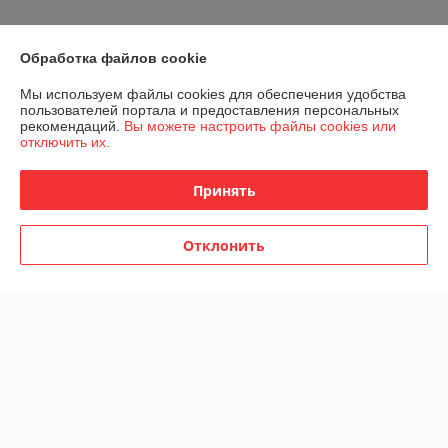
Благодарю. Заказ пришел как раз во время!
Обработка файлов cookie
Показать все отзывы
Мы используем файлы cookies для обеспечения удобства
пользователей портала и предоставления персональных
рекомендаций.
Вы можете настроить файлы cookies или
О нас
отключить их.
Контакты
Принять
Доставка и оплата
Отклонить
График работы
Полная версия сайта
Политика обработки cookies
Сайт создан на платформе Deal.by