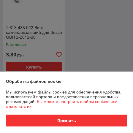
1.613.435.022 Винт
самонарезающий для Bosch
GBH 2-26/ 2-28
В наличии
3,80
руб.
Купить
Обработка файлов cookie
О нас
Мы используем файлы cookies для обеспечения удобства
100% положительных из 42 отзывов за год
пользователей портала и предоставления персональных
рекомендаций.
Вы можете настроить файлы cookies или
отключить их.
Компания продает на
Deal.by
Работает с 07.03.2010
Принять
г. Могилев
ул. Космонавтов, д. 57, на территории бывшего таксопарка,