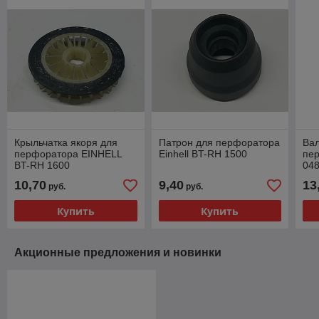
Крыльчатка якоря для
Патрон для перфоратора
Ва
перфоратора EINHELL
Einhell BT-RH 1500
пе
BT-RH 1600
048
850
10,70
9,40
13
руб.
руб.
лев
Купить
Купить
Акционные предложения и новинки