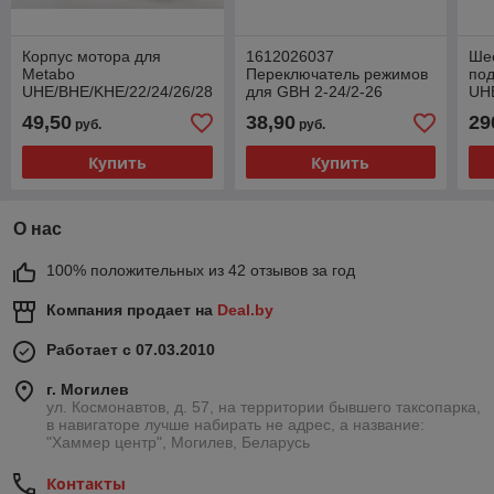
Корпус мотора для
1612026037
Ше
Metabo
Переключатель режимов
по
UHE/BHE/KHE/22/24/26/28
для GBH 2-24/2-26
UHE
49,50
38,90
29
руб.
руб.
Купить
Купить
О нас
100% положительных из 42 отзывов за год
Компания продает на
Deal.by
Работает с 07.03.2010
г. Могилев
ул. Космонавтов, д. 57, на территории бывшего таксопарка,
в навигаторе лучше набирать не адрес, а название:
"Хаммер центр", Могилев, Беларусь
Контакты